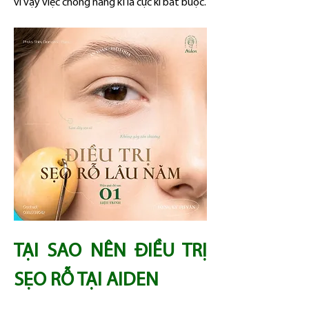
vì vậy việc chống nắng kĩ là cực kì bắt buộc.
TẠI SAO NÊN ĐIỀU TRỊ 
SẸO RỖ TẠI AIDEN