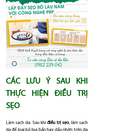
CÁC LƯU Ý SAU KHI 
THỰC HIỆN ĐIỀU TRỊ 
SẸO
Làm sạch da: Sau khi 
điều trị sẹo
, làm sạch 
da để loại bỏ bụi bẩn hay dầu nhờn trên da 