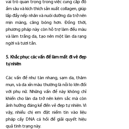
vai trò quan trọng trong việc cung cấp độ 
ẩm sâu và kích thích sản xuất collagen, giúp 
lấp đầy nếp nhăn và nuôi dưỡng da trở nên 
mịn màng, căng bóng hơn. Đồng thời, 
phương pháp này còn hỗ trợ làm đều màu 
và làm trắng da, tạo nên một làn da rạng 
ngời và tươi tắn.
5. Khắc phục các vấn đề làm mất đi vẻ đẹp 
tự nhiên
Các vấn đề như tàn nhang, sạm da, thâm 
mụn, và da xỉn màu thường là nỗi lo lớn đối 
với phụ nữ. Những vấn đề này không chỉ 
khiến cho làn da trở nên kém sắc mà còn 
ảnh hưởng đáng kể đến vẻ đẹp tự nhiên. Vì 
vậy, nhiều chị em đặt niềm tin vào liệu 
pháp cấy DNA cá hồi để giải quyết hiệu 
quả tình trạng này.