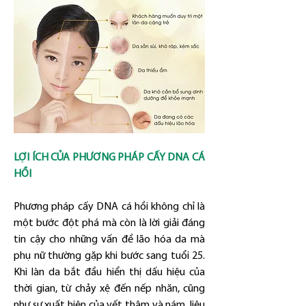
LỢI ÍCH CỦA PHƯƠNG PHÁP CẤY DNA CÁ 
HỒI
Phương pháp cấy DNA cá hồi không chỉ là 
một bước đột phá mà còn là lời giải đáng 
tin cậy cho những vấn đề lão hóa da mà 
phụ nữ thường gặp khi bước sang tuổi 25. 
Khi làn da bắt đầu hiển thị dấu hiệu của 
thời gian, từ chảy xệ đến nếp nhăn, cũng 
như sự xuất hiện của vết thâm và nám, liệu 