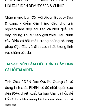
GIỚI THIỆU VỀ LIỆU TRÌNH CẤY DNA CÁ 
HỒI TẠI AIDEN BEAUTY SPA & CLINIC
Chào mừng bạn đến với Aiden Beauty Spa 
& Clinic - điểm đến hàng đầu cho trải 
nghiệm làm đẹp tối tân và hiệu quả! Tại 
đây, chúng tôi tự hào giới thiệu liệu trình 
cấy DNA cá hồi, một trong những phương 
pháp độc đáo và đỉnh cao nhất trong lĩnh 
vực chăm sóc da.
TẠI SAO NÊN LÀM LIỆU TRÌNH CẤY DNA 
CÁ HỒI TẠI AIDEN
Tinh Chất PDRN Độc Quyền: Chúng tôi sử 
dụng tinh chất PDRN, có độ nhất quán cao 
đến 95%, chiết xuất từ bào thai cá hồi, để 
tối ưu hóa khả năng tái tạo và phục hồi tế 
bào da.