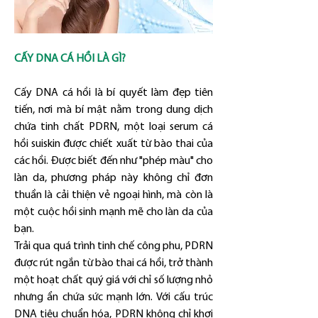
CẤY DNA CÁ HỒI LÀ GÌ?
Cấy DNA cá hồi là bí quyết làm đẹp tiên 
tiến, nơi mà bí mật nằm trong dung dịch 
chứa tinh chất PDRN, một loại serum cá 
hồi suiskin được chiết xuất từ bào thai của 
các hồi. Được biết đến như "phép màu" cho 
làn da, phương pháp này không chỉ đơn 
thuần là cải thiện vẻ ngoại hình, mà còn là 
một cuộc hồi sinh mạnh mẽ cho làn da của 
bạn.
Trải qua quá trình tinh chế công phu, PDRN 
được rút ngắn từ bào thai cá hồi, trở thành 
một hoạt chất quý giá với chỉ số lượng nhỏ 
nhưng ẩn chứa sức mạnh lớn. Với cấu trúc 
DNA tiêu chuẩn hóa, PDRN không chỉ khơi 