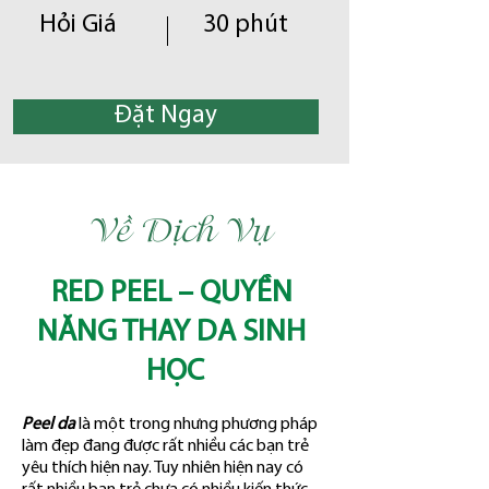
Hỏi Giá
30 phút
Đặt Ngay
Về Dịch Vụ
RED PEEL – QUYỀN 
NĂNG THAY DA SINH 
HỌC
Peel da
 là một trong nhưng phương pháp 
làm đẹp đang được rất nhiều các bạn trẻ 
yêu thích hiện nay. Tuy nhiên hiện nay có 