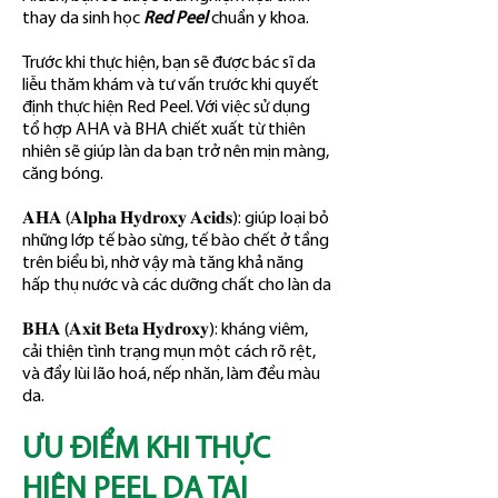
thay da sinh học 
Red Peel
 chuẩn y khoa.
Trước khi thực hiện, bạn sẽ được bác sĩ da 
liễu thăm khám và tư vấn trước khi quyết 
định thực hiện Red Peel. Với việc sử dụng 
tổ hợp AHA và BHA chiết xuất từ thiên 
nhiên sẽ giúp làn da bạn trở nên mịn màng, 
căng bóng.
𝐀𝐇𝐀 (𝐀𝐥𝐩𝐡𝐚 𝐇𝐲𝐝𝐫𝐨𝐱𝐲 𝐀𝐜𝐢𝐝𝐬): giúp loại bỏ 
những lớp tế bào sừng, tế bào chết ở tầng 
trên biểu bì, nhờ vậy mà tăng khả năng 
hấp thụ nước và các dưỡng chất cho làn da
𝐁𝐇𝐀 (𝐀𝐱𝐢𝐭 𝐁𝐞𝐭𝐚 𝐇𝐲𝐝𝐫𝐨𝐱𝐲): kháng viêm, 
cải thiện tình trạng mụn một cách rõ rệt, 
và đẩy lùi lão hoá, nếp nhăn, làm đều màu 
da.
ƯU ĐIỂM KHI THỰC 
HIỆN PEEL DA TẠI 