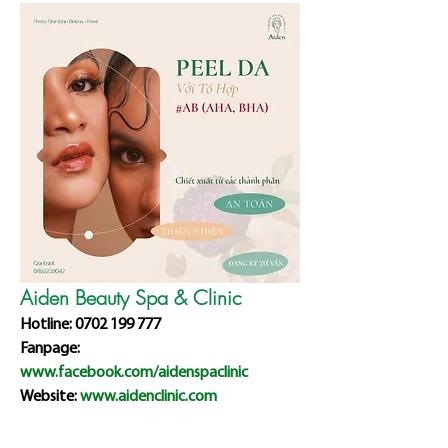
Aiden Beauty Spa & Clinic
Hotline: 0702 199 777
Fanpage: 
www.facebook.com/aidenspaclinic
Website: 
www.aidenclinic.com
Địa chỉ: 307/3 An Dương Vương, phường 3, 
quận 5, Thành phố Hồ Chí Minh