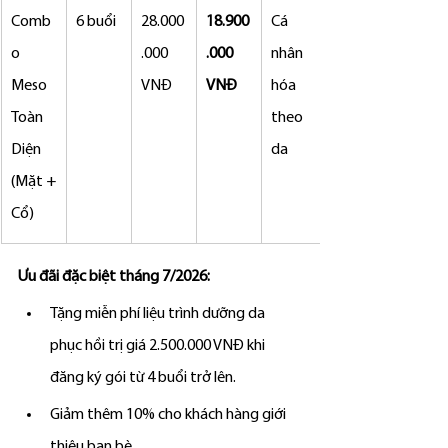
Comb
6 buổi
28.000
18.900
Cá 
o 
.000 
.000 
nhân 
Meso 
VNĐ
VNĐ
hóa 
Toàn 
theo 
Diện 
da
(Mặt + 
Cổ)
Ưu đãi đặc biệt tháng 7/2026:
Tặng miễn phí liệu trình dưỡng da 
phục hồi trị giá 2.500.000 VNĐ khi 
đăng ký gói từ 4 buổi trở lên.
Giảm thêm 10% cho khách hàng giới 
thiệu bạn bè.