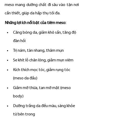
meso mang dưỡng chất đi sâu vào tận nơi 
cần thiết, giúp da hấp thụ tối đa.
Những lợi ích nổi bật của tiêm meso:
Căng bóng da, giảm khô sần, tăng độ 
đàn hồi
Trị nám, tàn nhang, thâm mụn
Se khít lỗ chân lông, giảm mụn viêm
Kích thích mọc tóc, giảm rụng tóc 
(meso da đầu)
Giảm mỡ thừa, tan mỡ mặt (meso 
body)
Dưỡng trắng da đều màu, sáng khỏe 
từ bên trong