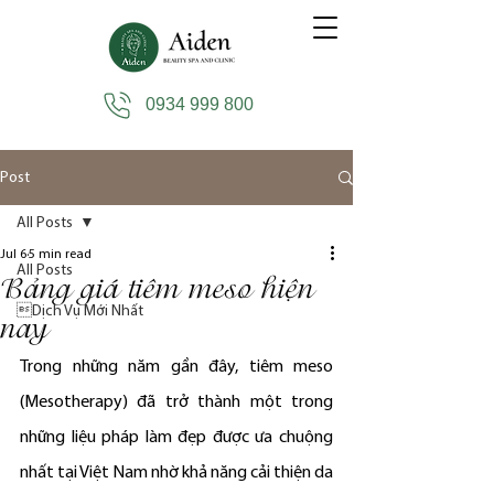
0934 999 800
Post
All Posts
Jul 6
5 min read
All Posts
Bảng giá tiêm meso hiện
Dịch Vụ Mới Nhất
nay
Trong những năm gần đây, tiêm meso 
(Mesotherapy) đã trở thành một trong 
những liệu pháp làm đẹp được ưa chuộng 
nhất tại Việt Nam nhờ khả năng cải thiện da 