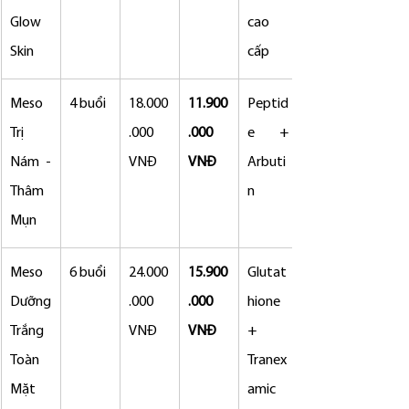
Glow 
cao 
Skin
cấp
Meso 
4 buổi
18.000
11.900
Peptid
Trị 
.000 
.000 
e + 
Nám - 
VNĐ
VNĐ
Arbuti
Thâm 
n
Mụn
Meso 
6 buổi
24.000
15.900
Glutat
Dưỡng 
.000 
.000 
hione 
Trắng 
VNĐ
VNĐ
+ 
Toàn 
Tranex
Mặt
amic 