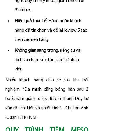
ngặt quy trình y khoa, giảm thiểu tối 
đa rủi ro.
Hiệu quả thực tế
: Hàng ngàn khách 
hàng đã tin chọn và để lại review 5 sao 
trên các nền tảng.
Không gian sang trọng
, riêng tư và 
dịch vụ chăm sóc tận tâm từ nhân 
viên.
Nhiều khách hàng chia sẻ sau khi trải 
nghiệm: “Da mình căng bóng hẳn sau 2 
buổi, nám giảm rõ rệt. Bác sĩ Thanh Duy tư 
vấn rất chi tiết và nhiệt tình” – Chị Lan Anh 
(Quận 1, TP.HCM).
QUY TRÌNH TIÊM MESO 