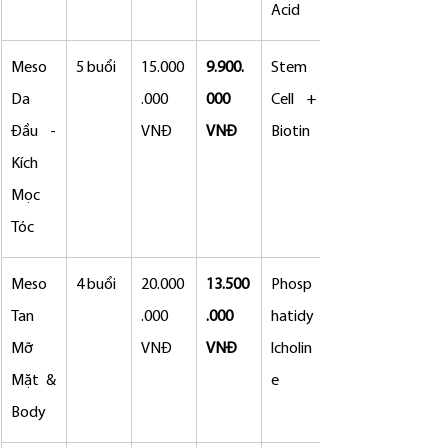
Acid
Meso 
5 buổi
15.000
9.900.
Stem 
Da 
.000 
000 
Cell + 
Đầu - 
VNĐ
VNĐ
Biotin
Kích 
Mọc 
Tóc
Meso 
4 buổi
20.000
13.500
Phosp
Tan 
.000 
.000 
hatidy
Mỡ 
VNĐ
VNĐ
lcholin
Mặt & 
e
Body