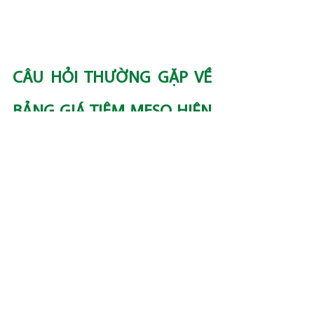
CÂU HỎI THƯỜNG GẶP VỀ 
BẢNG GIÁ TIÊM MESO HIỆN 
NAY
1. Tiêm meso có đau không?
 Với kỹ thuật 
hiện đại và kem tê tại Aiden, hầu hết khách 
hàng chỉ cảm thấy tê tê nhẹ, rất dễ chịu.
2. Hiệu quả kéo dài bao lâu?
 Tùy theo cơ địa 
và chế độ chăm sóc, kết quả có thể duy trì 
6-12 tháng. Nên duy trì 1-2 buổi/năm để 