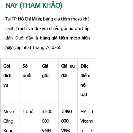
NAY (THAM KHẢO)
Tại 
TP Hồ Chí Minh
, bảng giá tiêm meso khá 
cạnh tranh và đi kèm nhiều gói ưu đãi hấp 
dẫn. Dưới đây là 
bảng giá tiêm meso hiện 
nay
 (cập nhật tháng 7/2026):
Gói 
Số 
Giá 
Giá ưu 
Đặc 
dịch 
buổi
gốc
đãi
điểm 
vụ
nổi 
bật
Meso 
1 buổi
3.500.
2.490.
HA + 
Căng 
000 
000 
Vitami
Bóng - 
VNĐ
VNĐ
n C 