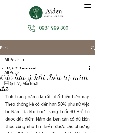
0934 999 800
Post
All Posts
Jan 10, 2023
3 min read
All Posts
Các lưu ý khi điều trị nám
Dịch Vụ Mới Nhất
da
Tình trạng nám da rất phổ biến hiện nay. 
Theo thống kê có đến hơn 50% phụ nữ Việt 
bị Nám da khi bước sang tuổi 30. Để trị 
được dứt điểm Nám da, bạn cần có đủ kiến 
thức cũng như tìm kiếm được các phương 