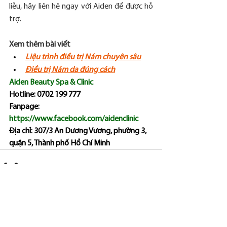
liễu, hãy liên hệ ngay với Aiden để được hỗ 
trợ.
Xem thêm bài viết
Liệu trình điều trị Nám chuyên sâu
Điều trị Nám da đúng cách
Aiden Beauty Spa & Clinic
Hotline: 0702 199 777
Fanpage: 
https://www.facebook.com/aidenclinic
Địa chỉ: 307/3 An Dương Vương, phường 3, 
quận 5, Thành phố Hồ Chí Minh
See All
Recent Posts