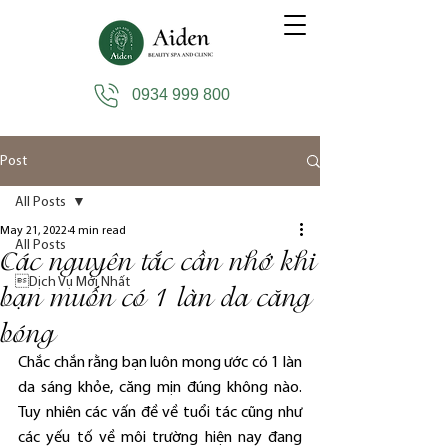
0934 999 800
Post
All Posts
May 21, 2022
4 min read
All Posts
Các nguyên tắc cần nhớ khi
Dịch Vụ Mới Nhất
bạn muốn có 1 làn da căng
bóng
Chắc chắn rằng bạn luôn mong ước có 1 làn 
da sáng khỏe, căng mịn đúng không nào. 
Tuy nhiên các vấn đề về tuổi tác cũng như 
các yếu tố về môi trường hiện nay đang 