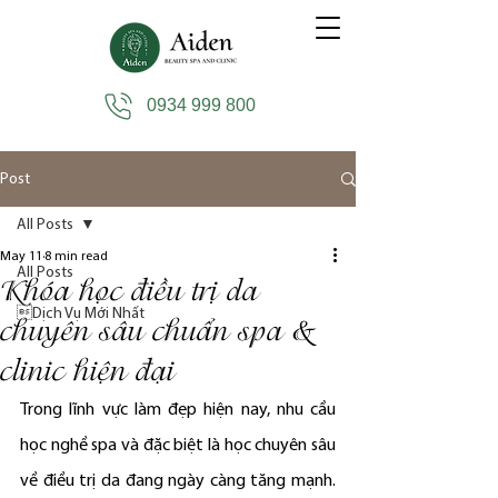
0934 999 800
Post
All Posts
May 11
8 min read
All Posts
Khóa học điều trị da
Dịch Vụ Mới Nhất
chuyên sâu chuẩn spa &
clinic hiện đại
Trong lĩnh vực làm đẹp hiện nay, nhu cầu 
học nghề spa và đặc biệt là học chuyên sâu 
về điều trị da đang ngày càng tăng mạnh. 