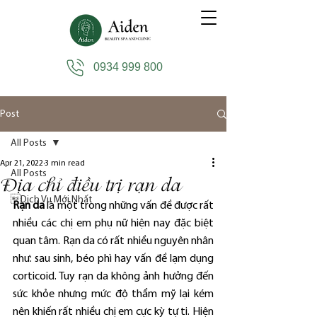
0934 999 800
Post
All Posts
Apr 21, 2022
3 min read
All Posts
Địa chỉ điều trị rạn da
Dịch Vụ Mới Nhất
Rạn da
 là một trong những vấn đề được rất 
nhiều các chị em phụ nữ hiện nay đặc biệt 
quan tâm. Rạn da có rất nhiều nguyên nhân 
như: sau sinh, béo phì hay vấn đề lạm dụng 
corticoid. Tuy rạn da không ảnh hưởng đến 
sức khỏe nhưng mức độ thẩm mỹ lại kém 
nên khiến rất nhiều chị em cực kỳ tự ti. Hiện 