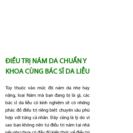
ĐIỀU TRỊ NÁM DA CHUẨN Y 
KHOA CÙNG BÁC SĨ DA LIỄU
Tùy thuộc vào mức độ nám da nhẹ hay 
nặng, loại Nám mà bạn đang bị là gì, các 
bác sĩ da liễu có kinh nghiệm sẽ có những 
phác đồ điều trị riêng biệt chuyên sâu phù 
hợp với từng cá nhân. Đây cũng là lý do vì 
sao bạn không nên tự điều trị nám tại nhà 
nếu như chưa có đầy đủ kiến thức về điều trị 