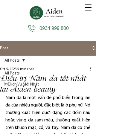
0934 999 800
Post
All Posts
Oct 5, 2023
5 min read
All Posts
Điều trị Nám da tốt nhất
Dịch Vụ Mới Nhất
tại Aiden beauty
Nám da là một vấn đề phổ biến trong làn 
da của nhiều người, đặc biệt là ở phụ nữ. Nó 
thường xuất hiện dưới dạng các đốm nâu 
hoặc vùng da sạm màu, thường xuất hiện 
trên khuôn mặt, cổ, và tay. Nám da có thể 