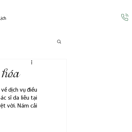
Lịch
 hóa
về dịch vụ điều 
 sĩ da liễu tại 
ệt vời. Nám cải 