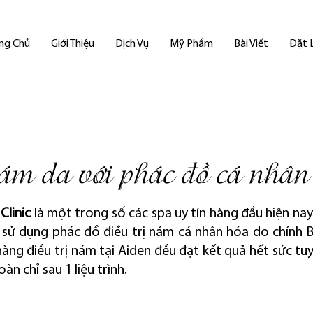
ng Chủ
Giới Thiệu
Dịch Vụ
Mỹ Phẩm
Bài Viết
Đặt 
nám da với phác đồ cá nhân
Clinic
 là một trong số các spa uy tín hàng đầu hiện nay 
 sử dụng phác đồ điều trị nám cá nhân hóa do chính Bác
àng điều trị nám tại Aiden đều đạt kết quả hết sức tuy
àn chỉ sau 1 liệu trình.