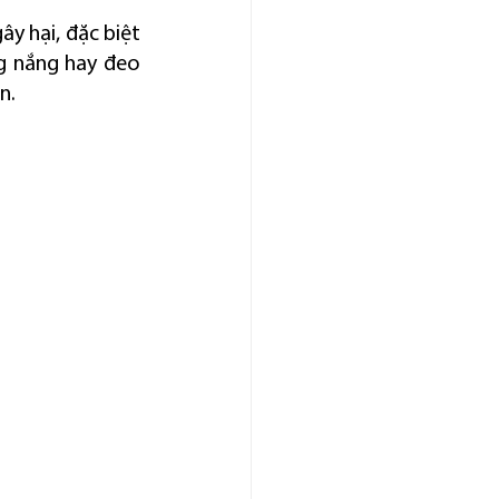
y hại, đặc biệt 
g nắng hay đeo 
n.