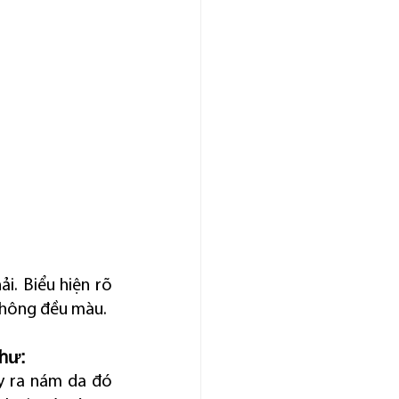
. Biểu hiện rõ 
 không đều màu.
như:
 ra nám da đó 