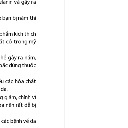
lanin và gây ra 
 bạn bị nám thì 
phẩm kích thích 
ất có trong mỹ 
thể gây ra nám, 
oặc dùng thuốc 
u các hóa chất 
 da.
 giảm, chính vì 
 nên rất dễ bị 
 các bệnh về da 