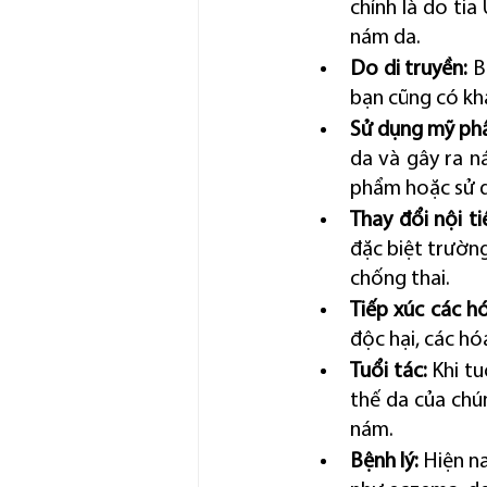
chính là do tia
nám da.
Do di truyền: 
B
bạn cũng có kh
Sử dụng mỹ ph
da và gây ra n
phẩm hoặc sử d
Thay đổi nội ti
đặc biệt trườn
chống thai.
Tiếp xúc các h
độc hại, các hó
Tuổi tác:
 Khi t
thế da của chú
nám.
Bệnh lý:
 Hiện n