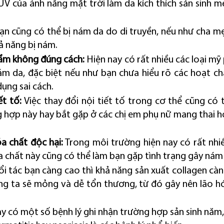
 UV của ánh nắng mặt trời làm da kích thích sản sinh me
ạn cũng có thể bị nám da do di truyền, nếu như cha mẹ
ả năng bị nám.
ẩm không đúng cách:
 Hiện nay có rất nhiều các loại mỹ 
ám da, đặc biệt nếu như bạn chưa hiểu rõ các hoạt ch
ụng sai cách.
ết tố: 
Việc thay đổi nội tiết tố trong cơ thể cũng có 
g hợp này hay bắt gặp ở các chị em phụ nữ mang thai h
óa chất độc hại:
 Trong môi trường hiện nay có rất nhiề
a chất này cũng có thể làm bạn gặp tình trạng gây nám
uổi tác bạn càng cao thì khả năng sản xuất collagen càng
ng ta sẽ mỏng và dễ tổn thương, từ đó gây nên lão hóa
ay có một số bệnh lý ghi nhận trường hợp sản sinh năm,