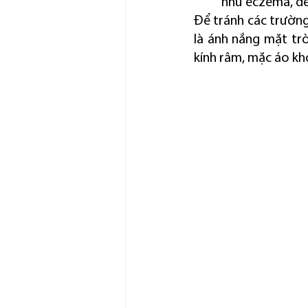
như eczema, der
Để tránh các trường
là ánh nắng mặt tr
kính râm, mặc áo kh