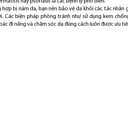
matitis hay psoriasis là các bệnh lý phổ biến.
 hợp bị nám da, bạn nên bảo vệ da khỏi các tác nhân gâ
ời. Các biện pháp phòng tránh như sử dụng kem chốn
oác đi nắng và chăm sóc da đúng cách luôn được ưu tiê