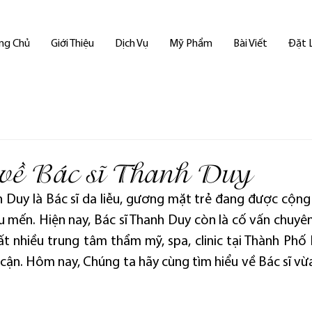
ng Chủ
Giới Thiệu
Dịch Vụ
Mỹ Phẩm
Bài Viết
Đặt 
u về Bác sĩ Thanh Duy
 Duy là Bác sĩ da liễu, gương mặt trẻ đang được cộng 
u mến. Hiện nay, Bác sĩ Thanh Duy còn là cố vấn chuyê
rất nhiều trung tâm thẩm mỹ, spa, clinic tại Thành Phố
 cận. Hôm nay, Chúng ta hãy cùng tìm hiểu về Bác sĩ vừa