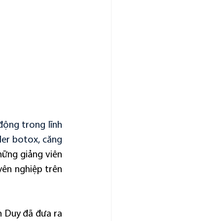
ộng trong lĩnh 
er botox, căng 
ững giảng viên 
ên nghiệp trên 
h Duy đã đưa ra 