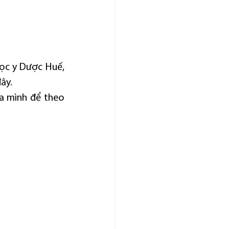
ọc y Dược Huế, 
ây.
a mình để theo 