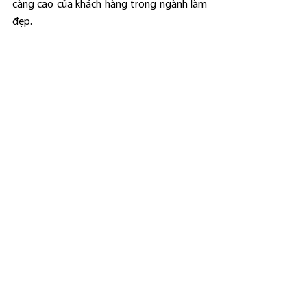
càng cao của khách hàng trong ngành làm 
đẹp.
Việc 
học viên thực hành tiêm filler 
botox
 đóng vai trò vô cùng quan trọng để 
xây dựng tay nghề và sự tự tin khi làm nghề 