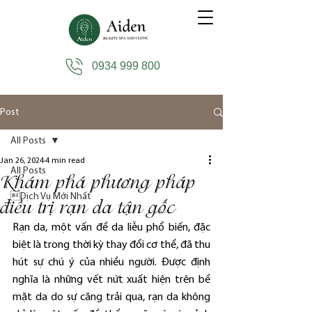
0934 999 800
Post
All Posts
Jan 26, 2024
4 min read
All Posts
Khám phá phương pháp
Dịch Vụ Mới Nhất
điều trị rạn da tận gốc
Rạn da, một vấn đề da liễu phổ biến, đặc 
biệt là trong thời kỳ thay đổi cơ thể, đã thu 
hút sự chú ý của nhiều người. Được định 
nghĩa là những vết nứt xuất hiện trên bề 
mặt da do sự căng trải qua, rạn da không 