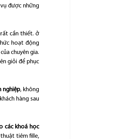
 vụ được những 
 rất cần thiết. ở 
 thức hoạt động 
 của chuyên gia. 
n giỏi để phục 
n nghiệp
, không 
khách hàng sau 
o các khoá học 
uật tiêm fille, 