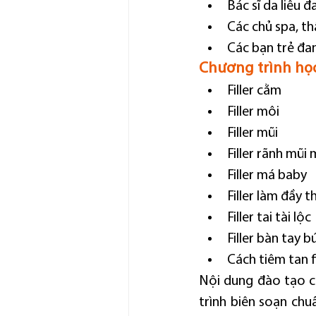
Bác sĩ da liễu
Các chủ spa, t
Các bạn trẻ đa
Chương trình học 
Filler cằm
Filler môi
Filler mũi
Filler rãnh mũi
Filler má baby
Filler làm đầy 
Filler tai tài lộc
Filler bàn tay 
Cách tiêm tan fi
Nội dung đào tạo của
trình biên soạn chu