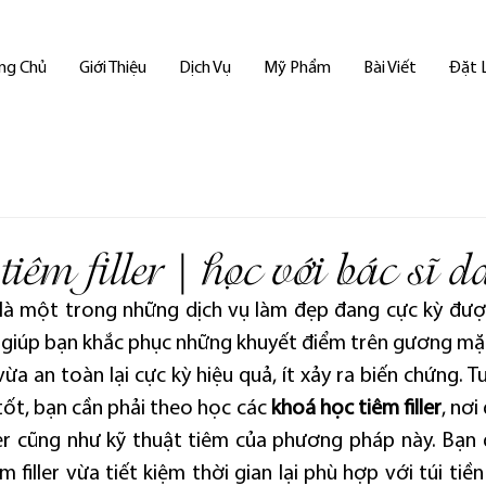
ng Chủ
Giới Thiệu
Dịch Vụ
Mỹ Phẩm
Bài Viết
Đặt 
iêm filler | học với bác sĩ da
er là một trong những dịch vụ làm đẹp đang cực kỳ được
 giúp bạn khắc phục những khuyết điểm trên gương mặ
a an toàn lại cực kỳ hiệu quả, ít xảy ra biến chứng. Tu
tốt, bạn cần phải theo học các 
khoá học tiêm filler
, nơi
ller cũng như kỹ thuật tiêm của phương pháp này. Bạn
 filler vừa tiết kiệm thời gian lại phù hợp với túi tiề