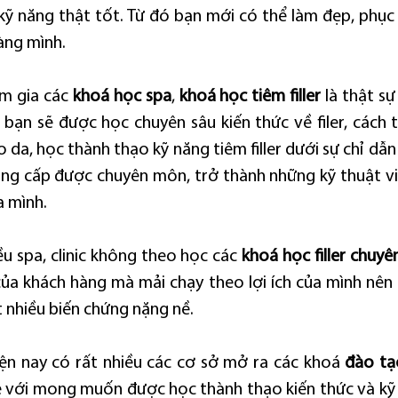
kỹ năng thật tốt. Từ đó bạn mới có thể làm đẹp, phục
àng mình.
m gia các 
khoá học spa
, 
khoá học tiêm filler
 là thật sự
r, bạn sẽ được học chuyên sâu kiến thức về filer, cách
ào da, học thành thạo kỹ năng tiêm filler dưới sự chỉ dẫn
ng cấp được chuyên môn, trở thành những kỹ thuật viê
a mình.
ều spa, clinic không theo học các 
khoá học filler chuyê
a khách hàng mà mải chạy theo lợi ích của mình nên 
ất nhiều biến chứng nặng nề.
ện nay có rất nhiều các cơ sở mở ra các khoá 
đào tạ
ẻ với mong muốn được học thành thạo kiến thức và kỹ th