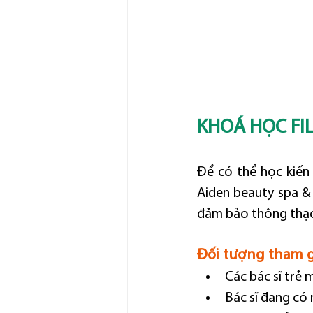
KHOÁ HỌC FIL
Để có thể học kiến 
Aiden beauty spa & 
đảm bảo thông thạo k
Đối tượng tham gi
Các bác sĩ trẻ
Bác sĩ đang c