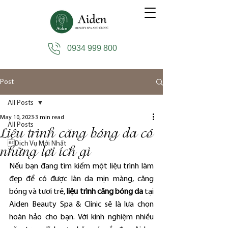
0934 999 800
Post
All Posts
May 10, 2023
3 min read
All Posts
Liệu trình căng bóng da có
Dịch Vụ Mới Nhất
những lợi ích gì
Nếu bạn đang tìm kiếm một liệu trình làm 
đẹp để có được làn da mịn màng, căng 
bóng và tươi trẻ, 
liệu trình căng bóng da
 tại 
Aiden Beauty Spa & Clinic sẽ là lựa chọn 
hoàn hảo cho bạn. Với kinh nghiệm nhiều 