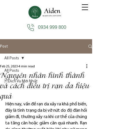
0934 999 800
Post
All Posts
Feb 25, 2023
4 min read
All Posts
Nguyên nhân hình thành
Dịch Vụ Mới Nhất
và cách điều trị rạn da hiệu
quả
Hiện nay, vấn đề rạn da xảy ra khá phổ biến, 
đây là tình trạng da bị vỡ nứt do độ đàn hồi 
giảm đi, thường xảy ra khi cơ thể của chúng 
ta tăng cân hoặc giảm cân quá nhanh. Rạn 