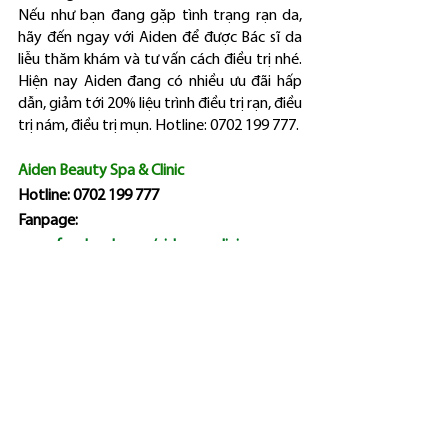
Nếu như bạn đang gặp tình trạng rạn da, 
hãy đến ngay với Aiden để được Bác sĩ da 
liễu thăm khám và tư vấn cách điều trị nhé. 
Hiện nay Aiden đang có nhiều ưu đãi hấp 
dẫn, giảm tới 20% liệu trình điều trị rạn, điều 
trị nám, điều trị mụn. Hotline: 0702 199 777.
Aiden Beauty Spa & Clinic
Hotline: 0702 199 777
Fanpage: 
www.facebook.com/aidenspaclinic
Website: 
www.aidenclinic.com
Địa chỉ: 307/3 An Dương Vương, phường 3, 
quận 5, Thành phố Hồ Chí Minh