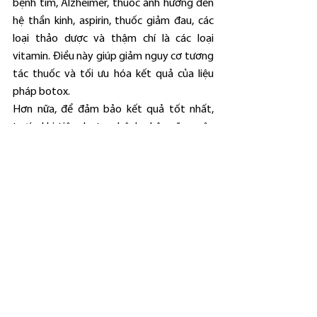
bệnh tim, Alzheimer, thuốc ảnh hưởng đến 
hệ thần kinh, aspirin, thuốc giảm đau, các 
loại thảo dược và thậm chí là các loại 
vitamin. Điều này giúp giảm nguy cơ tương 
tác thuốc và tối ưu hóa kết quả của liệu 
pháp botox.
Hơn nữa, để đảm bảo kết quả tốt nhất, 
trước khi tiêm botox, bệnh nhân cũng nên 
tránh uống rượu ít nhất hai ngày trước đó. 
Rượu có thể gây ra tình trạng bầm tím và 
chảy máu nhiều hơn ở vị trí tiêm.
Ngoài ra, những đối tượng như bà mẹ mang 
thai, người có tiền sử bệnh thần kinh, bệnh 
tim, rối loạn máu, hay dị ứng với botox đều 
không nên thử nghiệm quá trình này. Việc 
này giúp đảm bảo an toàn và hiệu quả cho 
sức khỏe của họ.