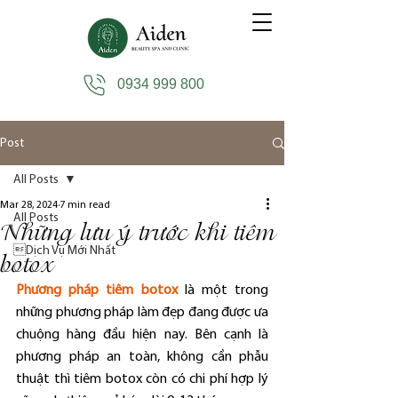
0934 999 800
Post
All Posts
Mar 28, 2024
7 min read
All Posts
Những lưu ý trước khi tiêm
Dịch Vụ Mới Nhất
botox
Phương pháp tiêm botox
 là một trong 
những phương pháp làm đẹp đang được ưa 
chuộng hàng đầu hiện nay. Bên cạnh là 
phương pháp an toàn, không cần phẫu 
thuật thì tiêm botox còn có chi phí hợp lý 