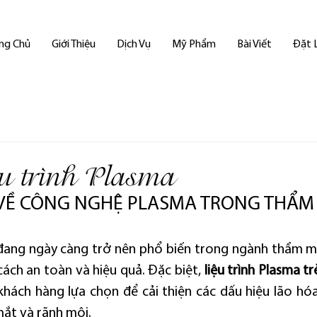
ng Chủ
Giới Thiệu
Dịch Vụ
Mỹ Phẩm
Bài Viết
Đặt 
ệu trình Plasma
ỆU VỀ CÔNG NGHỆ PLASMA TRONG THẨM
ang ngày càng trở nên phổ biến trong ngành thẩm mỹ
ách an toàn và hiệu quả. Đặc biệt, 
liệu trình Plasma t
khách hàng lựa chọn để cải thiện các dấu hiệu lão hóa
ắt và rãnh môi.