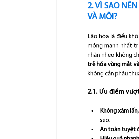
2. VÌ SAO NÊ
VÀ MÔI?
Lão hóa là điều khô
mỏng manh nhất trê
nhăn nheo không chỉ
trẻ hóa vùng mắt v
không cần phẫu thu
2.1. Ưu điểm vượt
Không xâm lấn,
sẹo.
An toàn tuyệt 
Hiệu quả nhan