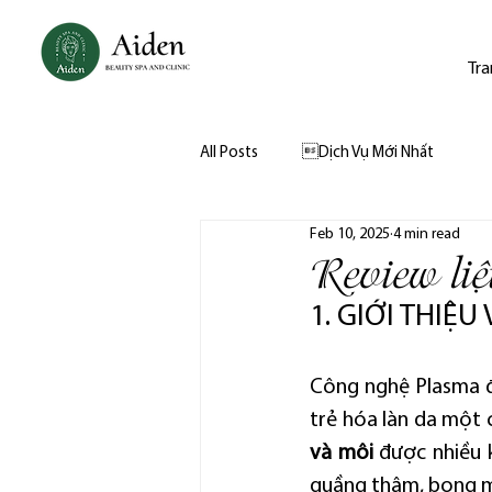
Tra
All Posts
Dịch Vụ Mới Nhất
Feb 10, 2025
4 min read
Review li
1. GIỚI THI
Công nghệ Plasma đ
trẻ hóa làn da một c
và môi
 được nhiều 
quầng thâm, bọng m