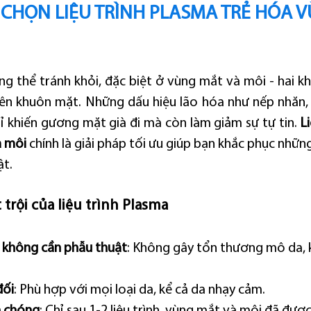
N CHỌN LIỆU TRÌNH PLASMA TRẺ HÓA 
ng thể tránh khỏi, đặc biệt ở vùng mắt và môi - hai kh
n khuôn mặt. Những dấu hiệu lão hóa như nếp nhăn, 
 khiến gương mặt già đi mà còn làm giảm sự tự tin. 
L
à môi
 chính là giải pháp tối ưu giúp bạn khắc phục nhữn
ật.
 trội của liệu trình Plasma
 không cần phẫu thuật
: Không gây tổn thương mô da, k
đối
: Phù hợp với mọi loại da, kể cả da nhạy cảm.
h chóng
: Chỉ sau 1-2 liệu trình, vùng mắt và môi đã được 