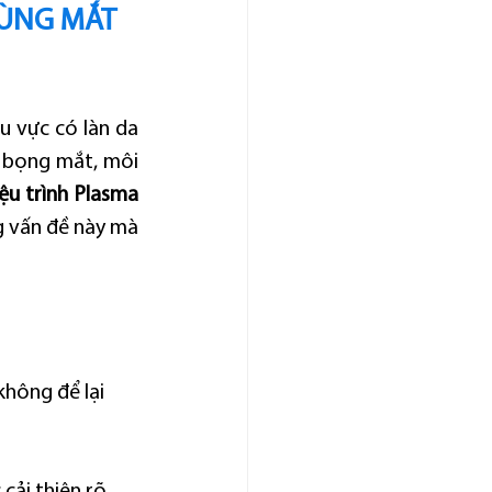
VÙNG MẮT 
u vực có làn da 
bọng mắt, môi 
iệu trình Plasma 
g vấn đề này mà 
hông để lại 
cải thiện rõ 