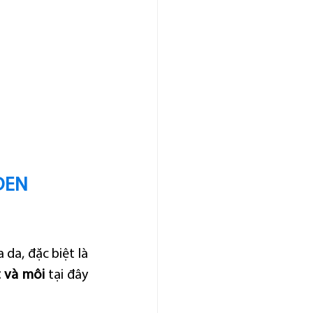
DEN 
 da, đặc biệt là 
t và môi
 tại đây 