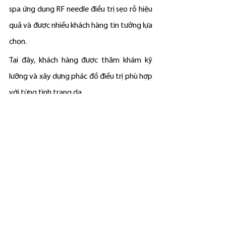
spa ứng dụng RF needle điều trị sẹo rỗ hiệu 
quả và được nhiều khách hàng tin tưởng lựa 
chọn.
Tại đây, khách hàng được thăm khám kỹ 
lưỡng và xây dựng phác đồ điều trị phù hợp 
với từng tình trạng da.
Bác sĩ da liễu trực tiếp lên phác đồ 
điều trị
Một trong những điểm nổi bật tại Aiden 
beauty spa & clinic là khách hàng được Bác 
sĩ da liễu – Bác sĩ Thanh Duy trực tiếp thăm 
khám và lên phác đồ điều trị.
Điều này giúp đảm bảo quá trình điều trị 