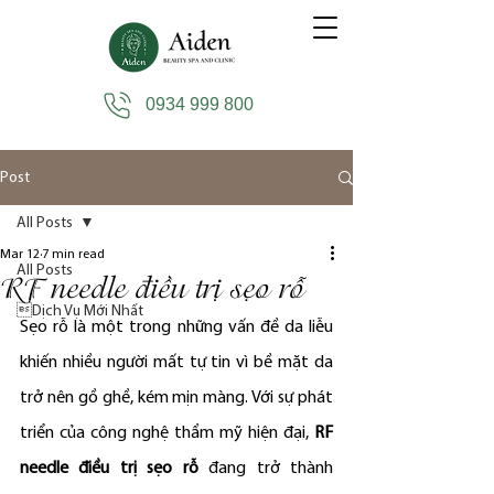
0934 999 800
Post
All Posts
Mar 12
7 min read
All Posts
RF needle điều trị sẹo rỗ
Dịch Vụ Mới Nhất
Sẹo rỗ là một trong những vấn đề da liễu 
khiến nhiều người mất tự tin vì bề mặt da 
trở nên gồ ghề, kém mịn màng. Với sự phát 
triển của công nghệ thẩm mỹ hiện đại, 
RF 
needle điều trị sẹo rỗ
 đang trở thành 