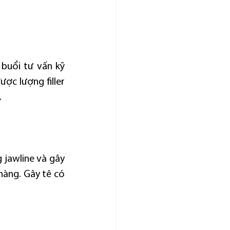
buổi tư vấn kỹ 
ợc lượng filler 
.
 jawline và gây 
àng. Gây tê có 