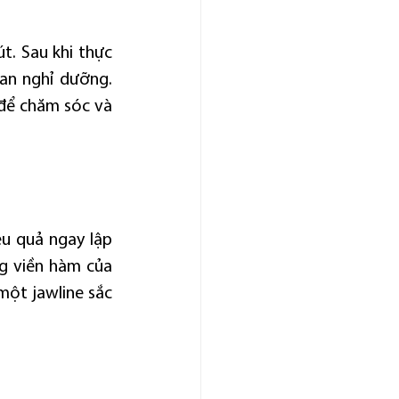
t. Sau khi thực 
an nghỉ dưỡng. 
để chăm sóc và 
u quả ngay lập 
g viền hàm của 
một jawline sắc 