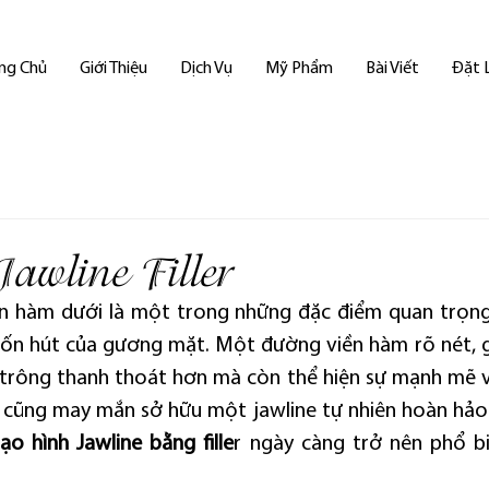
ng Chủ
Giới Thiệu
Dịch Vụ
Mỹ Phẩm
Bài Viết
Đặt 
awline Filler
ền hàm dưới là một trong những đặc điểm quan trọng
uốn hút của gương mặt. Một đường viền hàm rõ nét, 
trông thanh thoát hơn mà còn thể hiện sự mạnh mẽ và
i cũng may mắn sở hữu một jawline tự nhiên hoàn hảo. Đ
tạo hình Jawline bằng fille
r ngày càng trở nên phổ b