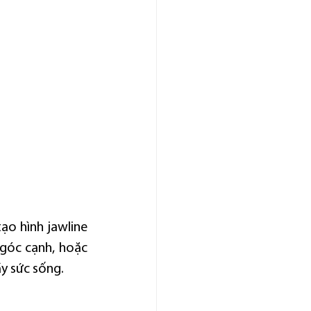
o hình jawline 
góc cạnh, hoặc 
y sức sống.