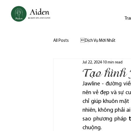
Tra
All Posts
Dịch Vụ Mới Nhất
Jul 22, 2024
10 min read
Tạo hình J
Jawline - đường vi
nên vẻ đẹp và sự c
chỉ giúp khuôn mặt 
nhiên, không phải a
sao phương pháp 
chuộng.