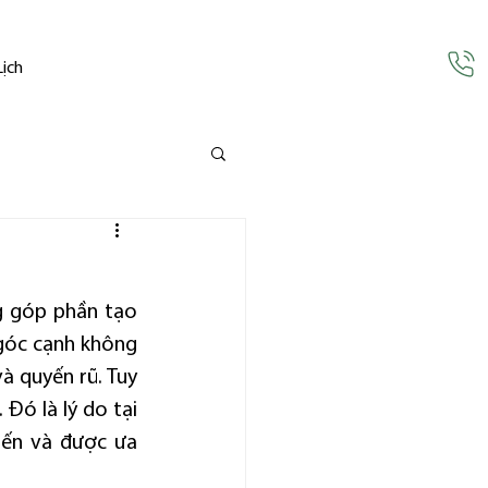
Lịch
 góp phần tạo 
góc cạnh không 
 quyến rũ. Tuy 
ó là lý do tại 
iến và được ưa 