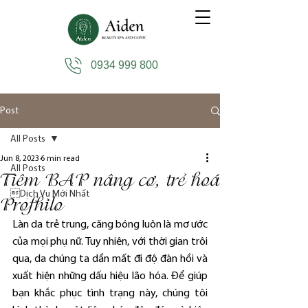
0934 999 800
Post
All Posts
Jun 8, 2023
6 min read
All Posts
Tiêm BAP nâng cơ, trẻ hoá
Dịch Vụ Mới Nhất
Profhilo
Làn da trẻ trung, căng bóng luôn là mơ ước 
của mọi phụ nữ. Tuy nhiên, với thời gian trôi 
qua, da chúng ta dần mất đi độ đàn hồi và 
xuất hiện những dấu hiệu lão hóa. Để giúp 
bạn khắc phục tình trạng này, chúng tôi 