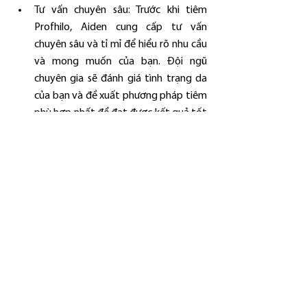
Tư vấn chuyên sâu: Trước khi tiêm 
Profhilo, Aiden cung cấp tư vấn 
chuyên sâu và tỉ mỉ để hiểu rõ nhu cầu 
và mong muốn của bạn. Đội ngũ 
chuyên gia sẽ đánh giá tình trạng da 
của bạn và đề xuất phương pháp tiêm 
phù hợp nhất để đạt được kết quả tốt 
nhất.
Môi trường thoải mái: Aiden tạo ra một 
môi trường thoải mái và chuyên nghiệp để 
bạn có trải nghiệm thú vị và thư giãn trong 
quá trình tiêm Profhilo. Nhân viên tận tâm 
và chu đáo sẽ đảm bảo rằng bạn được 
chăm sóc tốt và cảm thấy thoải mái suốt 
quá trình.