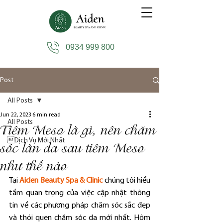
0934 999 800
Post
All Posts
Jun 22, 2023
6 min read
All Posts
Tiêm Meso là gì, nên chăm
Dịch Vụ Mới Nhất
sóc làn da sau tiêm Meso
như thế nào
Tại 
Aiden Beauty Spa & Clinic
 chúng tôi hiểu 
tầm quan trọng của việc cập nhật thông 
tin về các phương pháp chăm sóc sắc đẹp 
và thói quen chăm sóc da mới nhất. Hôm 