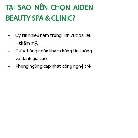
TẠI SAO NÊN CHỌN AIDEN 
BEAUTY SPA & CLINIC?
Uy tín nhiều năm trong lĩnh vực da liễu 
– thẩm mỹ.
Được hàng ngàn khách hàng tin tưởng 
và đánh giá cao.
Không ngừng cập nhật công nghệ trẻ 
hóa da tiên tiến.
Meso trẻ hóa da
 chính là giải pháp dành cho 
bạn nếu muốn phục hồi, cải thiện làn da 
một cách an toàn và hiệu quả. Đặc biệt, khi 
lựa chọn 
tiêm meso trẻ hóa tại Aiden 
Beauty Spa & Clinic
, bạn không chỉ được trải 
nghiệm công nghệ hiện đại mà còn nhận sự 
chăm sóc tận tâm từ đội ngũ chuyên môn 