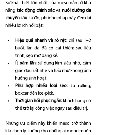
Sự khác biệt lớn nhất của meso nằm ở khả 
năng 
tác động chính xác
 và 
nuôi dưỡng da 
chuyên sâu
. Từ đó, phương pháp này đem lại 
nhiều lợi ích nổi bật:
Hiệu quả nhanh và rõ rệt:
 chỉ sau 1–2 
buổi, làn da đã có cải thiện; sau liệu 
trình, sẹo mờ đáng kể.
Ít xâm lấn:
 sử dụng kim siêu nhỏ, cảm 
giác đau rất nhẹ và hầu như không ảnh 
hưởng sinh hoạt.
Phù hợp nhiều loại sẹo:
 từ rolling, 
boxcar đến ice-pick.
Thời gian hồi phục ngắn:
 khách hàng có 
thể trở lại công việc ngay sau điều trị.
Những ưu điểm này khiến meso trở thành 
lựa chọn lý tưởng cho những ai mong muốn 