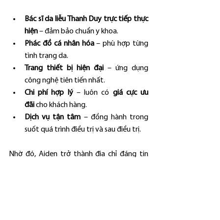
Bác sĩ da liễu Thanh Duy trực tiếp thực 
hiện
 – đảm bảo chuẩn y khoa.
Phác đồ cá nhân hóa
 – phù hợp từng 
tình trạng da.
Trang thiết bị hiện đại
 – ứng dụng 
công nghệ tiên tiến nhất.
Chi phí hợp lý
 – luôn có 
giá cực ưu 
đãi
 cho khách hàng.
Dịch vụ tận tâm
 – đồng hành trong 
suốt quá trình điều trị và sau điều trị.
Nhờ đó, Aiden trở thành địa chỉ đáng tin 
cậy của hàng nghìn khách hàng mong muốn 
lấy lại làn da mịn màng, khỏe mạnh.
Tiêm meso trị sẹo rỗ
 không chỉ đơn thuần là 
một kỹ thuật thẩm mỹ, mà còn là sự kết 