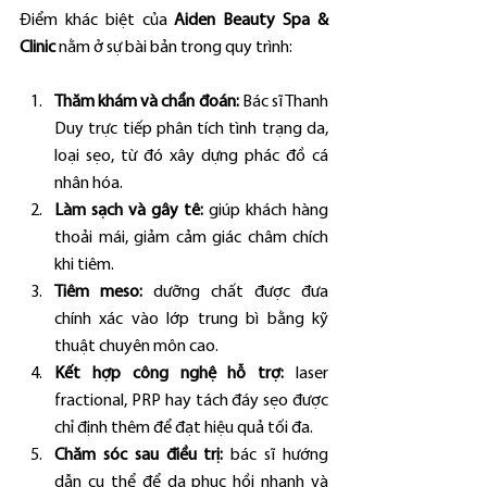
Điểm khác biệt của 
Aiden Beauty Spa & 
Clinic
 nằm ở sự bài bản trong quy trình:
Thăm khám và chẩn đoán:
 Bác sĩ Thanh 
Duy trực tiếp phân tích tình trạng da, 
loại sẹo, từ đó xây dựng phác đồ cá 
nhân hóa.
Làm sạch và gây tê:
 giúp khách hàng 
thoải mái, giảm cảm giác châm chích 
khi tiêm.
Tiêm meso:
 dưỡng chất được đưa 
chính xác vào lớp trung bì bằng kỹ 
thuật chuyên môn cao.
Kết hợp công nghệ hỗ trợ:
 laser 
fractional, PRP hay tách đáy sẹo được 
chỉ định thêm để đạt hiệu quả tối đa.
Chăm sóc sau điều trị:
 bác sĩ hướng 
dẫn cụ thể để da phục hồi nhanh và 