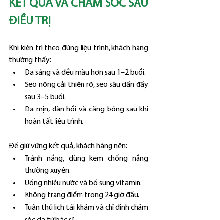
KẾT QUẢ VÀ CHĂM SÓC SAU 
ĐIỀU TRỊ
Khi kiên trì theo đúng liệu trình, khách hàng 
thường thấy:
Da sáng và đều màu hơn sau 1–2 buổi.
Sẹo nông cải thiện rõ, sẹo sâu dần đầy 
sau 3–5 buổi.
Da mịn, đàn hồi và căng bóng sau khi 
hoàn tất liệu trình.
Để giữ vững kết quả, khách hàng nên:
Tránh nắng, dùng kem chống nắng 
thường xuyên.
Uống nhiều nước và bổ sung vitamin.
Không trang điểm trong 24 giờ đầu.
Tuân thủ lịch tái khám và chỉ định chăm 
sóc da từ bác sĩ.