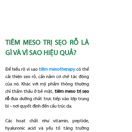
TIÊM MESO TRỊ SẸO RỖ LÀ 
GÌ VÀ VÌ SAO HIỆU QUẢ?
Để hiểu rõ vì sao 
tiêm mesotherapy
 có thể 
cải thiện sẹo rỗ, cần nắm cơ chế tác động 
của nó. Khác với mỹ phẩm thông thường 
chỉ thẩm thấu ở bề mặt, 
tiêm meso trị sẹo 
rỗ
 đưa dưỡng chất trực tiếp vào lớp trung 
bì – nơi quyết định đến cấu trúc da.
Các hoạt chất như vitamin, peptide, 
hyaluronic acid và yếu tố tăng trưởng 