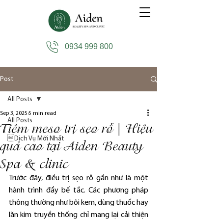
0934 999 800
Post
All Posts
Sep 3, 2025
5 min read
All Posts
Tiêm meso trị sẹo rỗ | Hiệu
Dịch Vụ Mới Nhất
quả cao tại Aiden Beauty
Spa & clinic
Trước đây, điều trị sẹo rỗ gần như là một 
hành trình đầy bế tắc. Các phương pháp 
thông thường như bôi kem, dùng thuốc hay 
lăn kim truyền thống chỉ mang lại cải thiện 