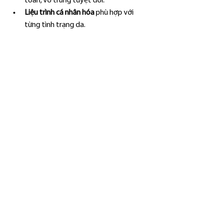
toàn, vô trùng tuyệt đối.
Liệu trình cá nhân hóa
 phù hợp với 
từng tình trạng da.
Kết quả tự nhiên, hiệu quả rõ rệt
 chỉ 
sau một vài liệu trình.
Nếu bạn đang tìm kiếm một nơi uy tín để 
tiêm Rejuran tái tạo trẻ hóa da
, hãy đến 
ngay 
Aiden Beauty Spa & Clinic
 để được 
trải nghiệm dịch vụ thẩm mỹ chuẩn quốc 
tế, an toàn và hiệu quả.