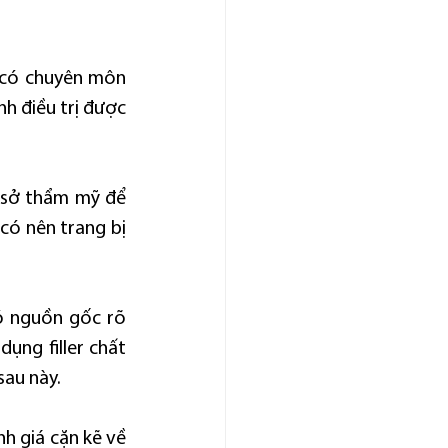
 có chuyên môn 
nh điều trị được 
 sở thẩm mỹ để 
ó nên trang bị 
ó nguồn gốc rõ 
ng filler chất 
sau này.
h giá cặn kẽ về 