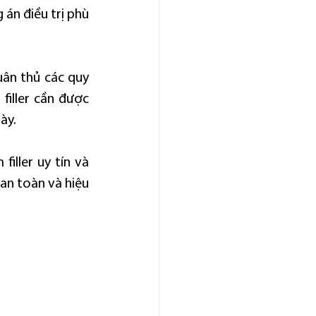
án điều trị phù 
ân thủ các quy 
iller cần được 
ày.
ller uy tín và 
an toàn và hiệu 