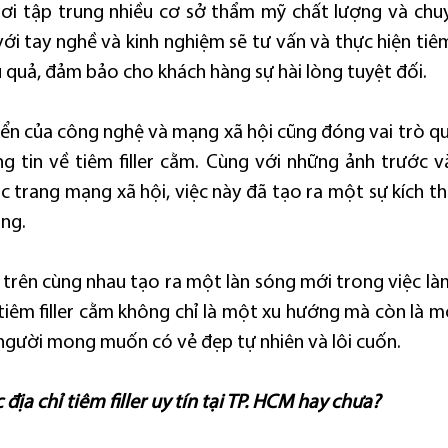
nơi tập trung nhiều cơ sở thẩm mỹ chất lượng và chuy
ới tay nghề và kinh nghiệm sẽ tư vấn và thực hiện tiêm
u quả, đảm bảo cho khách hàng sự hài lòng tuyệt đối.
riển của công nghệ và mạng xã hội cũng đóng vai trò qu
g tin về tiêm filler cằm. Cùng với những ảnh trước và 
c trang mạng xã hội, việc này đã tạo ra một sự kích th
úng.
 trên cùng nhau tạo ra một làn sóng mới trong việc làm
 tiêm filler cằm không chỉ là một xu hướng mà còn là m
gười mong muốn có vẻ đẹp tự nhiên và lôi cuốn.
địa chỉ tiêm filler uy tín tại TP. HCM hay chưa?