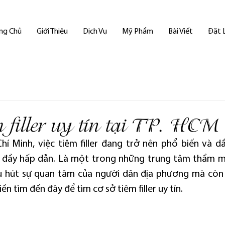
ng Chủ
Giới Thiệu
Dịch Vụ
Mỹ Phẩm
Bài Viết
Đặt 
m filler uy tín tại TP. HCM
í Minh, việc tiêm filler đang trở nên phổ biến và dầ
đầy hấp dẫn. Là một trong những trung tâm thẩm mỹ 
 hút sự quan tâm của người dân địa phương mà còn đ
n tìm đến đây để tìm cơ sở tiêm filler uy tín.