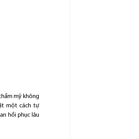
p thẩm mỹ không 
ặt một cách tự 
n hồi phục lâu 