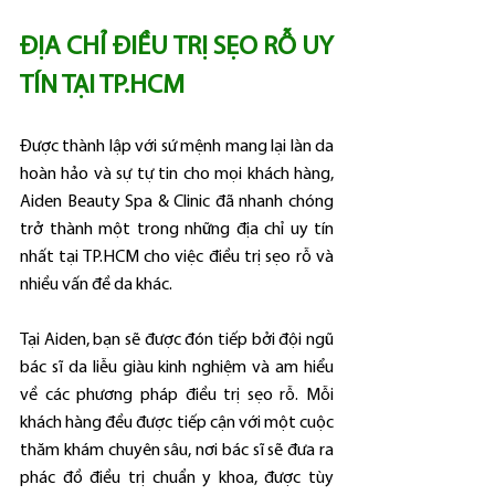
ĐỊA CHỈ ĐIỀU TRỊ SẸO RỖ UY 
TÍN TẠI TP.HCM
Được thành lập với sứ mệnh mang lại làn da 
hoàn hảo và sự tự tin cho mọi khách hàng, 
Aiden Beauty Spa & Clinic đã nhanh chóng 
trở thành một trong những địa chỉ uy tín 
nhất tại TP.HCM cho việc điều trị sẹo rỗ và 
nhiều vấn đề da khác.
Tại Aiden, bạn sẽ được đón tiếp bởi đội ngũ 
bác sĩ da liễu giàu kinh nghiệm và am hiểu 
về các phương pháp điều trị sẹo rỗ. Mỗi 
khách hàng đều được tiếp cận với một cuộc 
thăm khám chuyên sâu, nơi bác sĩ sẽ đưa ra 
phác đồ điều trị chuẩn y khoa, được tùy 