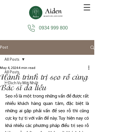
0934 999 800
Post
All Posts
May 4, 2024
4 min read
All Posts
Hành trình trị sẹo rỗ cùng
Dịch Vụ Mới Nhất
Bác sĩ da liễu
Sẹo rỗ là một trong những vấn đề được rất 
nhiều khách hàng quan tâm, đặc biệt là 
những ai gặp phải vấn đề sẹo rỗ thì cũng 
cực ky tự ti với vấn đề này. Tuy hiện nay có 
khá nhiều các phương pháp điều trị sẹo rỗ 