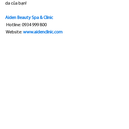
da của bạn!
Aiden Beauty Spa & Clinic
 Hotline: 0934 999 800
 Website: 
www.aidenclinic.com
 Địa chỉ: 575/10 Cách mạng tháng 8, 
Phường 15, quận 10, Thành phố Hồ Chí Minh
See All
Recent Posts