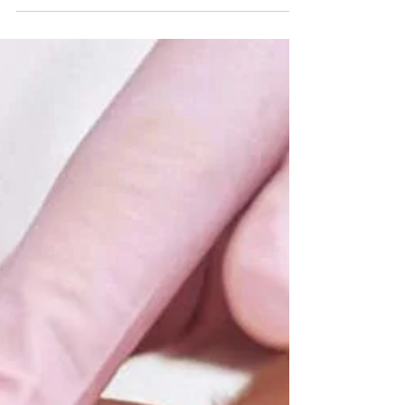
Jul 31, 2023
3 min read
Retinol là gì và tại sao nó là "Bí
quyết" chống lão hóa da?
Ngày nay, với nhu cầu làm đẹp đang ngày càng
tăng, retinol được xem là một phát hiện quan
trọng trong việc chống lão hóa da. Bài viết này...