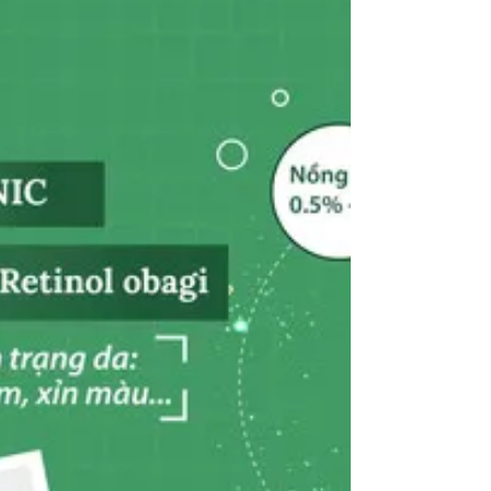
của Bác sĩ Da Liễu
Đối với nhiều người, rạn da là một vấn đề thẩm
mỹ khiến họ tự ti và lo lắng. Rạn da xuất hiện khi
da bị căng đến mức vượt quá khả năng co...