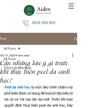
0934 999 800
Post
All Posts
Oct 31, 2023
4 min read
All Posts
Cần những lưu ý gì trước
Dịch Vụ Mới Nhất
khi thực hiện peel da sinh
học?
Peel da sinh học
 là một liệu trình thẩm mỹ 
phổ biến được sử dụng để loại bỏ lớp biểu bì 
da cũ và tái tạo làn da mới. Trước khi bạn 
quyết định thực hiện peel da sinh học, hãy 