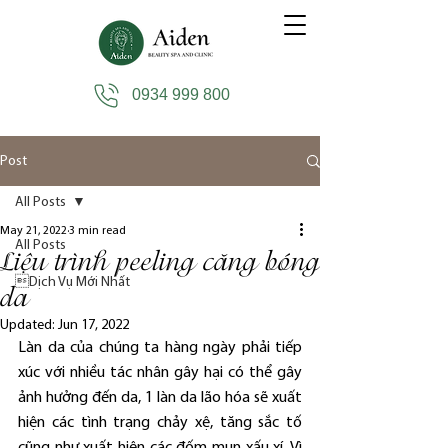
0934 999 800
Post
All Posts
May 21, 2022
3 min read
All Posts
Liệu trình peeling căng bóng
Dịch Vụ Mới Nhất
da
Updated:
Jun 17, 2022
Làn da của chúng ta hàng ngày phải tiếp 
xúc với nhiều tác nhân gây hại có thể gây 
ảnh hưởng đến da, 1 làn da lão hóa sẽ xuất 
hiện các tình trạng chảy xệ, tăng sắc tố 