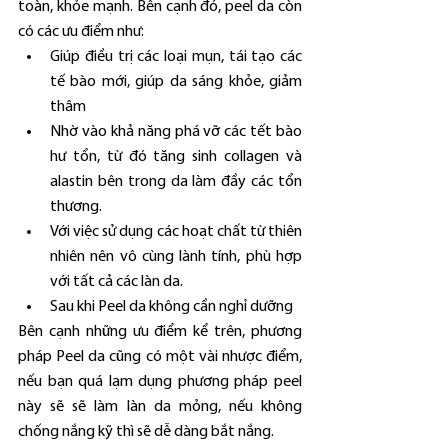
toàn, khỏe mạnh. Bên cạnh đó, peel da còn 
có các ưu điểm như:
Giúp điều trị các loại mụn, tái tạo các 
tế bào mới, giúp da sáng khỏe, giảm 
thâm
Nhờ vào khả năng phá vỡ các tết bào 
hư tổn, từ đó tăng sinh collagen và 
alastin bên trong da làm đầy các tổn 
thương.
Với việc sử dụng các hoạt chất từ thiên 
nhiên nên vô cùng lành tính, phù hợp 
với tất cả các làn da.
Sau khi Peel da không cần nghỉ dưỡng
Bên cạnh những ưu điểm kể trên, phương 
pháp Peel da cũng có một vài nhược điểm, 
nếu bạn quá lạm dụng phương pháp peel 
này sẽ sẽ làm làn da mỏng, nếu không 
chống nắng kỹ thì sẽ dễ dàng bắt nắng.