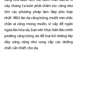
cũng như xuất hiện các đốm mụn xấu xí. Vì 
vậy chúng ta luôn phải chăm sóc cũng như 
tìm các phương pháp làm đẹp phù hợp 
nhất. Một làn da căng bóng, mướt mịn chắc 
chắn ai cũng mong muốn, vì vậy để ngăn 
ngừa lão hóa da, bạn nên thực hiện liệu trình 
peeling căng bóng da để loại bỏ những lớp 
dày sừng cũng như cung cấp các dưỡng 
chất cần thiết cho da.