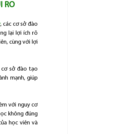
I RO
x
, các cơ sở đào 
lại lợi ích rõ 
n, cùng với lợi 
 cơ sở đào tạo 
ành mạnh, giúp 
kèm với nguy cơ 
học không đúng 
ủa học viên và 