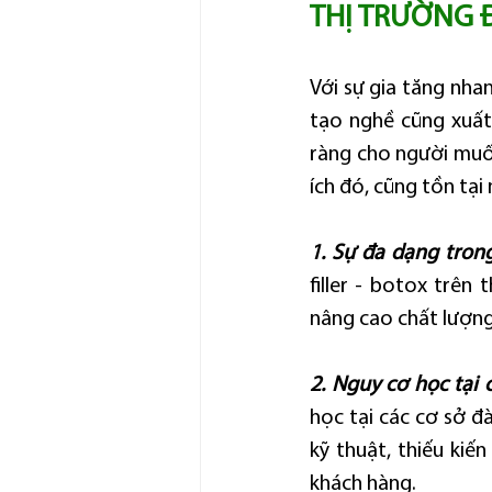
THỊ TRƯỜNG Đ
Với sự gia tăng nha
tạo nghề cũng xuất 
ràng cho người muốn
ích đó, cũng tồn tại 
1. Sự đa dạng tron
filler - botox trên
nâng cao chất lượng 
2. Nguy cơ học tại 
học tại các cơ sở đ
kỹ thuật, thiếu kiế
khách hàng.