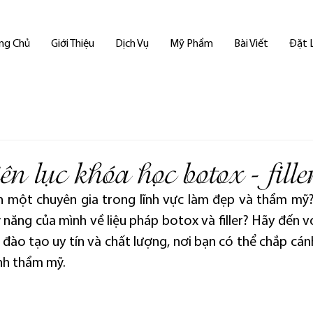
ng Chủ
Giới Thiệu
Dịch Vụ
Mỹ Phẩm
Bài Viết
Đặt 
ên lục khóa học botox - fille
 một chuyên gia trong lĩnh vực làm đẹp và thẩm mỹ
 năng của mình về liệu pháp botox và filler? Hãy đến v
hỉ đào tạo uy tín và chất lượng, nơi bạn có thể chắp cán
nh thẩm mỹ.