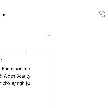
Lịch
r
? Bạn muốn mở 
ới Aiden Beauty 
h cho sự nghiệp 