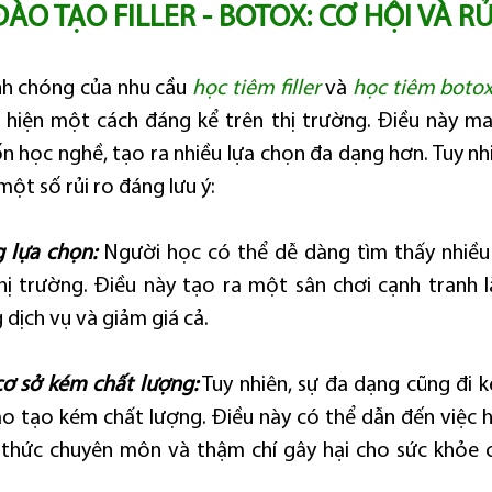
ÀO TẠO FILLER - BOTOX: CƠ HỘI VÀ RỦ
nh chóng của nhu cầu 
học tiêm filler
 và 
học tiêm boto
hiện một cách đáng kể trên thị trường. Điều này mang 
 học nghề, tạo ra nhiều lựa chọn đa dạng hơn. Tuy nhiê
một số rủi ro đáng lưu ý:
g lựa chọn:
 Người học có thể dễ dàng tìm thấy nhiều
 thị trường. Điều này tạo ra một sân chơi cạnh tranh l
dịch vụ và giảm giá cả.
cơ sở kém chất lượng:
 Tuy nhiên, sự đa dạng cũng đi 
ào tạo kém chất lượng. Điều này có thể dẫn đến việc 
n thức chuyên môn và thậm chí gây hại cho sức khỏe c