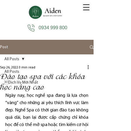
0934 999 800
Post
All Posts
Sep 26, 2022
3 min read
All Posts
Đào tạo spa với các khóa
Dịch Vụ Mới Nhất
học nâng cao
Ngày nay, học nghề spa đang là lựa chọn 
“vàng” cho những ai yêu thích lĩnh vực làm 
đẹp. Nghề Spa có thời gian đào tạo không 
quá dài, bạn lại được cấp chứng chỉ khóa 
học để có thể mở spa hoặc tìm kiếm cơ hội 