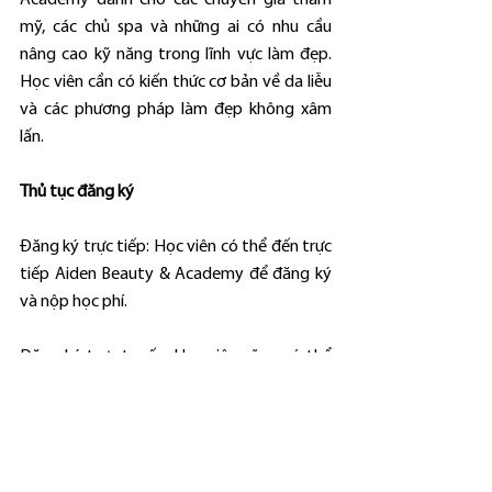
mỹ, các chủ spa và những ai có nhu cầu 
nâng cao kỹ năng trong lĩnh vực làm đẹp. 
Học viên cần có kiến thức cơ bản về da liễu 
và các phương pháp làm đẹp không xâm 
lấn.
Thủ tục đăng ký
Đăng ký trực tiếp: Học viên có thể đến trực 
tiếp Aiden Beauty & Academy để đăng ký 
và nộp học phí.
Đăng ký trực tuyến: Học viên cũng có thể 
đăng ký trực tuyến qua website hoặc 
fanpage của học viện. Sau khi hoàn tất thủ 
tục đăng ký, học viên sẽ nhận được thông 
tin chi tiết về khóa học qua email.