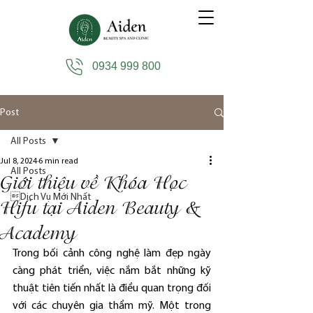
0934 999 800
Post
All Posts
Jul 8, 2024
6 min read
All Posts
Giới thiệu về Khóa Học
Dịch Vụ Mới Nhất
Hifu tại Aiden Beauty &
Academy
Trong bối cảnh công nghệ làm đẹp ngày 
càng phát triển, việc nắm bắt những kỹ 
thuật tiên tiến nhất là điều quan trọng đối 
với các chuyên gia thẩm mỹ. Một trong 