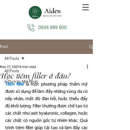
0934 999 800
Post
All Posts
Nov 27, 2023
4 min read
All Posts
Học tiêm filler ở đâu?
Dịch Vụ Mới Nhất
Tiêm filler
 là một phương pháp thẩm mỹ 
được sử dụng để làm đầy những vùng da có 
nếp nhăn, mất độ đàn hồi, hoặc thiếu đầy 
đủ khối lượng. Filler thường được chế tạo từ 
các chất như axit hyaluronic, collagen, hoặc 
các chất có nguồn gốc tự nhiên khác. Quá 
trình tiêm filler giúp tái tạo và làm đầy các 