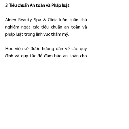
3. Tiêu chuẩn An toàn và Pháp luật
Aiden Beauty Spa & Clinic luôn tuân thủ 
nghiêm ngặt các tiêu chuẩn an toàn và 
pháp luật trong lĩnh vực thẩm mỹ.
Học viên sẽ được hướng dẫn về các quy 
định và quy tắc để đảm bảo an toàn cho 
bản thân và bệnh nhân.
Đăng ký và Liên hệ:
Để biết thêm thông tin chi tiết và đăng ký 
khóa học, vui lòng liên hệ với chúng tôi qua 
website: 
www.aidenclinic.com
 hoặc số điện 
thoại hotline: 070 219 9777.
Hãy bắt đầu hành trình nghệ thuật tiêm 
filler của bạn tại Aiden Beauty Spa & Clinic, 