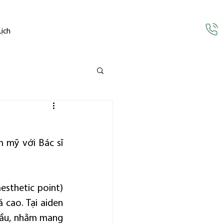
Lịch
 mỹ với Bác sĩ 
sthetic point) 
cao. Tại aiden 
đầu, nhằm mang 