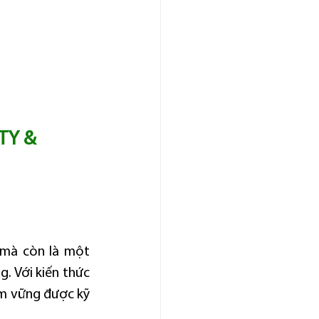
TY & 
 mà còn là một 
 Với kiến thức 
m vững được kỹ 