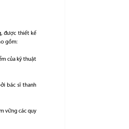
 được thiết kế 
bao gồm:
ểm của kỹ thuật 
i bác sĩ thanh 
m vững các quy 