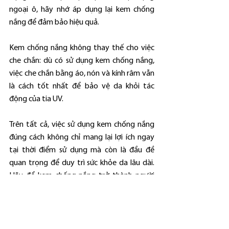
ngoại ô, hãy nhớ áp dụng lại kem chống 
nắng để đảm bảo hiệu quả.
Kem chống nắng không thay thế cho việc 
che chắn: dù có sử dụng kem chống nắng, 
việc che chắn bằng áo, nón và kính râm vẫn 
là cách tốt nhất để bảo vệ da khỏi tác 
động của tia UV.
Trên tất cả, việc sử dụng kem chống nắng 
đúng cách không chỉ mang lại lợi ích ngay 
tại thời điểm sử dụng mà còn là đầu đề 
quan trọng để duy trì sức khỏe da lâu dài. 
Hãy để kem chống nắng trở thành người 
bạn đồng hành đáng tin cậy của bạn, giúp 
bảo vệ làn da trước mọi tác động xấu từ 
môi trường.