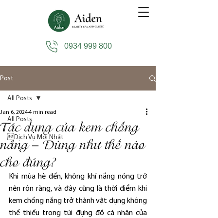
0934 999 800
Post
All Posts
Jan 6, 2024
4 min read
All Posts
Tác dụng của kem chống
Dịch Vụ Mới Nhất
nắng – Dùng như thế nào
cho đúng?
Khi mùa hè đến, không khí nắng nóng trở 
nên rộn ràng, và đây cũng là thời điểm khi 
kem chống nắng trở thành vật dụng không 
thể thiếu trong túi đựng đồ cá nhân của 