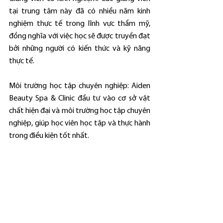
tại trung tâm này đã có nhiều năm kinh 
nghiệm thực tế trong lĩnh vực thẩm mỹ, 
đồng nghĩa với việc học sẽ được truyền đạt 
bởi những người có kiến thức và kỹ năng 
thực tế.
Môi trường học tập chuyên nghiệp: Aiden 
Beauty Spa & Clinic đầu tư vào cơ sở vật 
chất hiện đại và môi trường học tập chuyên 
nghiệp, giúp học viên học tập và thực hành 
trong điều kiện tốt nhất.
Phương pháp thực hành và hỗ trợ: Học viên 
sẽ có cơ hội thực hành trên mô hình và họ 
cũng nhận được sự hỗ trợ sau khóa học, bao 
gồm cả hướng dẫn và tư vấn thêm nếu cần.