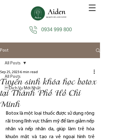
0934 999 800
Post
All Posts
Sep 25, 2023
6 min read
All Posts
Tuyển sinh khóa học botox
Dịch Vụ Mới Nhất
tại Thành Phố Hồ Chí
Minh
Botox là một loại thuốc được sử dụng rộng 
rãi trong lĩnh vực thẩm mỹ để làm giảm nếp 
nhăn và nếp nhăn da, giúp làm trẻ hóa 
khuôn mặt và tạo ra vẻ ngoại hình trẻ 