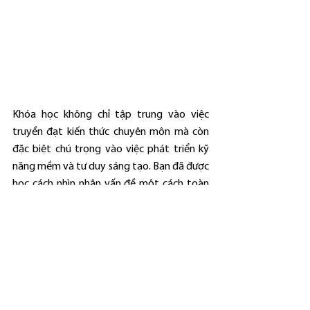
Khóa học không chỉ tập trung vào việc 
truyền đạt kiến thức chuyên môn mà còn 
đặc biệt chú trọng vào việc phát triển kỹ 
năng mềm và tư duy sáng tạo. Bạn đã được 
học cách nhìn nhận vấn đề một cách toàn 
diện, từ cách xử lý tình huống khó khăn đến 
cách tạo ra trải nghiệm spa độc đáo và tinh 
tế.
Với bảng lĩnh và lòng đam mê đã được đào 
tạo, bạn sẽ tỏa sáng trong ngành spa, 
mang đến không gian thư giãn và làm đẹp 