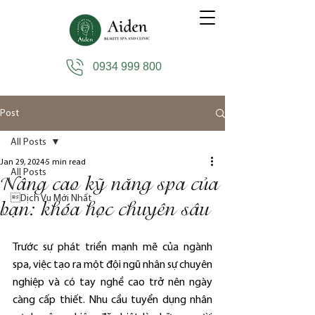
0934 999 800
Post
All Posts
Jan 29, 2024
5 min read
All Posts
Nâng cao kỹ năng spa của
Dịch Vụ Mới Nhất
bạn: khóa học chuyên sâu
Trước sự phát triển mạnh mẽ của ngành 
spa, việc tạo ra một đội ngũ nhân sự chuyên 
nghiệp và có tay nghề cao trở nên ngày 
càng cấp thiết. Nhu cầu tuyển dụng nhân 