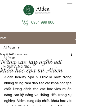
0934 999 800
Post
All Posts
May 8, 2023
4 min read
All Posts
Nâng cao tay nghề với
Dịch Vụ Mới Nhất
khóa học spa tại Aiden
Aiden Beauty Spa & Clinic là một trong 
những trung tâm đào tạo các khóa học spa 
chất lượng dành cho các học viên muốn 
nâng cao kỹ năng và thăng tiến trong sự 
nghiệp. Aiden cung cấp nhiều khóa học với 