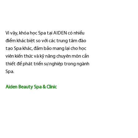
Vì vậy, khóa học Spa tại AIDEN có nhiều 
điểm khác biệt so với các trung tâm đào 
tạo Spa khác, đảm bảo mang lại cho học 
viên kiến thức và kỹ năng chuyên môn cần 
thiết để phát triển sự nghiệp trong ngành 
Spa.
Aiden Beauty Spa & Clinic
Hotline: 0702 199 777
Fanpage: 
www.facebook.com/aidenspaclinic
Website: 
www.aidenclinic.com
Địa chỉ: 307/3 An Dương Vương, phường 3, 
quận 5, Thành phố Hồ Chí Minh